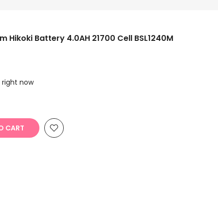
hium Hikoki Battery 4.0AH 21700 Cell BSL1240M
s right now
O CART