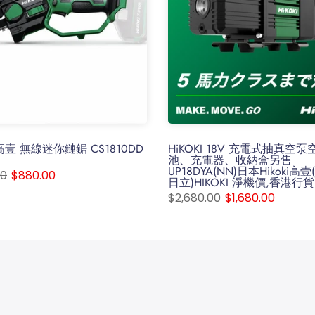
I-高壹 無線迷你鏈鋸 CS1810DD
HiKOKI 18V 充電式抽真空泵
池、充電器、收納盒另售
UP18DYA(NN)日本Hikoki高壹(H
00
$880.00
日立)HIKOKI 淨機價,香港行貨
$2,680.00
$1,680.00