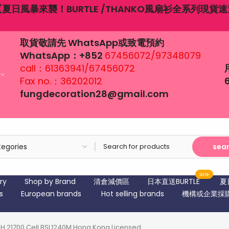
6月19日端午節營業時間：12：
取貨敬請先 WhatsApp或致電預約
WhatsApp：+852
67456072/97348079
call：61363941/67456072
Fax no.：36202012
fungdecoration28@gmail.com
sea
Sale
ry
Shop by Brand
清倉減價區
日本直送BURTLE
夏
s
European brands
Hot selling brands
機構或企業採
4.0AH 21700 Cell BSL1240M Hong Kong Licensed