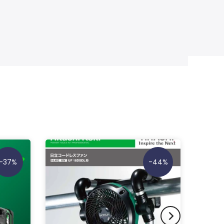
-37%
-44%