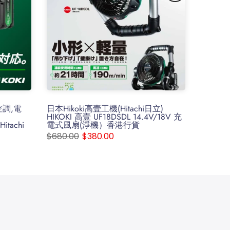
空調,電
日本Hikoki高壹工機(Hitachi日立)
HIKOKI 高壹 UF18DSDL 14.4V/18V 充
itachi
電式風扇(淨機）香港行貨
$680.00
$380.00