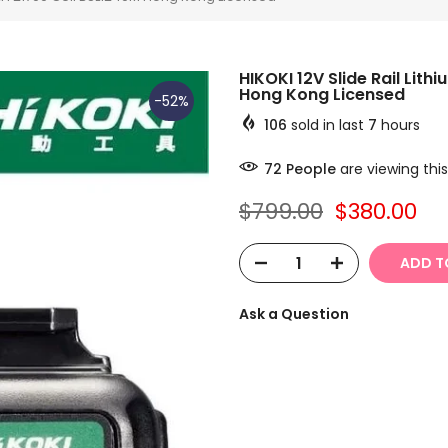
HIKOKI 12V Slide Rail Lit
Hong Kong Licensed
-52%
106
sold in last
7
hours
74
People
are viewing thi
$799.00
$380.00
ADD T
Ask a Question