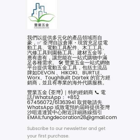
我們以提供多元化的產品領域而自
豪，✅ 荃灣自設倉庫・現貨充足從電
動工具、電動工具配件、木工工具、
汽修工具到園藝工具、建材五金等，
應有盡有，讓您能在一站式購物中滿
足各種需求。 🛠️ 豐業五金一站式網物
平台提供電動五金工具，包括主流品
牌如DEVON 、HIKOKI、BURTLE、
Worx、ToughBuilt Dartek 的官方經
銷商，並且有專業的海外代購服務。
豐業五金 (荃灣)｜特約經銷商 📞 電
話/WhatsApp： +852
67456072/61363941 取貨敬請先
WhatsApp 或致電預約屆時提供荃灣
沙咀道達貿中心附近詳細路線指引
EMAIL:fungdecoration28@gmail.com
Subscribe to our newsletter and get
your first purchase.