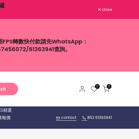
close
00-18:00
用FPS轉數快付款請先WhatsApp：
67456072/61363941查詢。
0
0
rch
日精選
購報價
contact
852 61363941