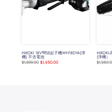
eat gun
HiKOKI 18V彎頭起子機WH18DYA(淨
HiKOK
arger
機) 不含電池
(淨機）
d time
$1,999.00
$1,450.00
$1,580.