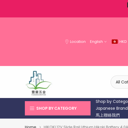
貨速遞
Skip
to
content
Location
English
HKD
Shop by Catego
SHOP BY CATEGORY
Japanese Brand
馬上聯絡我們
Home
HIKOKI 12V Slide Rail Lithium Hikoki Battery 